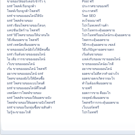
ขายของให้ออร์เดอร์เข้ารัว ๆ
Post ฟรี
smf โพสต์เรียกลูกค้า
ประกาศขายของฟรี
โพสต์เรียกลูกค้าโพสฟรี
ประกาศฟรี
smf ขายของออนไลน์ให้ปัง
โพส SEO
smf โพสต์ขายของ
ลงโฆษณาฟรี
smf เขียนโพสขายของโดนๆ
โปรโมทเพจร้านค้า
แคปชั่นเปิดร้าน โพสฟรี
โปรโมทกระตุ้นยอดขาย
smf วิธีโพสขายของให้น่าสนใจ
โปรโมทฟรีออนไลน์กระตุ้นยอดขาย
วิธีเพิ่มยอดขาย โพสฟรี
โพสกระตุ้นยอดขาย
smf เทคนิคเพิ่มยอดขาย
วิธีกระตุ้นยอดขาย เซลล์
ขายของออนไลน์ยังไงให้มีคนซื้อ
วิธีแก้ปัญหายอดขายตก
smf เริ่มต้นขายของออนไลน์
เริ่มต้นขายของ
ไอ เดีย การขายของออนไลน์
แหล่งรับของมาขายออนไลน์
เว็บขายของออนไลน์
ขายของออนไลน์อะไรดี
เริ่ม ขายของออนไลน์ โพสฟรี
อยากขายของออนไลน์
อยากขายของออนไลน์ smf
ยอดขายไม่ดีควรทำอย่างไร
โพสขายของยังไงให้มีคนซื้อ
ยอดขายตกเกิดจากอะไร
smf โพสขายของแบบไหนดี
ทำไมต้องเพิ่มยอดขาย
smf ขายของออนไลน์ที่ไหนดี
ขายฟรี
เทคนิคการโพสต์ขายของ
ยอดการขาย คืออะไร
smf โพสต์ขายของให้ยอดขายปัง
กลยุทธ์เพิ่มยอดขาย
โพสต์ขายของให้ยอดขายปังโพสฟรี
โพสฟรีการกระตุ้นยอดขาย
smf ขายของในกลุ่มซื้อขายสินค้า
เว็บบอร์ดฟรี
ไม่รู้จะขายอะไรดี
โปรโมทฟรี