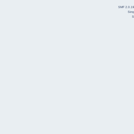
SMF 2.0.1
Simp
S