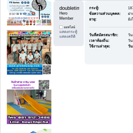
doubletime11 
กระทู้:
187
Hero 
ข้อความส่วนบุคคล:
ฝา
Member
อายุ:
ยัง
ออฟไลน์
แสดงกระทู้
วันที่สมัครสมาชิก:
วัน
แสดงสถิติ
เวลาท้องถิ่น:
วัน
ใช้งานล่าสุด:
วันน