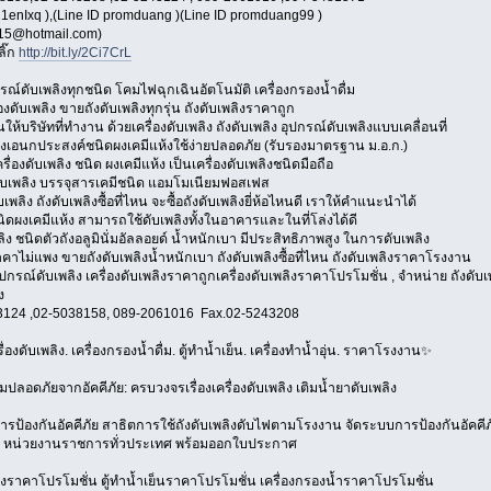
1enIxq ),(Line ID promduang )(Line ID promduang99 )
15@hotmail.com)
ลิ๊ก
http://bit.ly/2Ci7CrL
ณ์ดับเพลิงทุกชนิด โคมไฟฉุกเฉินอัตโนมัติ เครื่องกรองน้ำดื่ม
องดับเพลิง ขายถังดับเพลิงทุกรุ่น ถังดับเพลิงราคาถูก
นให้บริษัทที่ทำงาน ด้วยเครื่องดับเพลิง ถังดับเพลิง อุปกรณ์ดับเพลิงแบบเคลื่อนที่
พลิงเอนกประสงค์ชนิดผงเคมีแห้งใช้ง่ายปลอดภัย (รับรองมาตรฐาน ม.อ.ก.)
ครื่องดับเพลิง ชนิด ผงเคมีแห้ง เป็นเครื่องดับเพลิงชนิดมือถือ
ับเพลิง บรรจุสารเคมีชนิด แอมโมเนียมฟอสเฟส
ับเพลิง ถังดับเพลิงซื้อที่ไหน จะซื้อถังดับเพลิงยี่ห้อไหนดี เราให้คำแนะนำได้
นิดผงเคมีแห้ง สามารถใช้ดับเพลิงทั้งในอาคารและในที่โล่งได้ดี
ิง ชนิดตัวถังอลูมินั่มอัลลอยด์ น้ำหนักเบา มีประสิทธิภาพสูง ในการดับเพลิง
าคาไม่แพง ขายถังดับเพลิงน้ำหนักเบา ถังดับเพลิงซื้อที่ไหน ถังดับเพลิงราคาโรงงาน
อุปกรณ์ดับเพลิง เครื่องดับเพลิงราคาถูกเครื่องดับเพลิงราคาโปรโมชั่น , จำหน่าย ถังดับเพล
ง
3124 ,02-5038158, 089-2061016 Fax.02-5243208
ื่องดับเพลิง. เครื่องกรองน้ำดื่ม. ตู้ทำน้ำเย็น. เครื่องทำน้ำอุ่น. ราคาโรงงาน✨
ลอดภัยจากอัคคีภัย: ครบวงจรเรื่องเครื่องดับเพลิง เติมน้ำยาดับเพลิง
ารป้องกันอัคคีภัย สาธิตการใช้ถังดับเพลิงดับไฟตามโรงงาน จัดระบบการป้องกันอัคค
 หน่วยงานราชการทั่วประเทศ พร้อมออกใบประกาศ
ลิงราคาโปรโมชั่น ตู้ทำน้ำเย็นราคาโปรโมชั่น เครื่องกรองน้ำราคาโปรโมชั่น