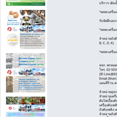
บริการ เติม
*www.เครื่อง
รับจัดฝึกอ
*www.เครื่อง
จำหน่ายถังด
B, C, D, K)
*www.เครื่อง
หจก. พรหมดว
โทร .02-503
(ID Line@82
Email (thum
แผนที่ร้าน ค
จำหน่ายอุปกร
จำหน่ายเครื่
ดับไฟเบื้องต้
เครื่องดับเ
ถังดับเพลิง เ
จำหน่ายถังด