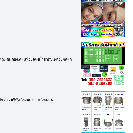
ิง ชนิดผงเคมีแห้ง , เติมน้ำยาดับเพลิง , จัดฝึก
ีภัย ตามบริษัท โรงพยาบาล โรงงาน