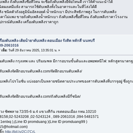
ับเพลิง ถังดับเพลิงซื้อที่ไหน จะซื้อถังดับเพลิงยี่ห้อไหนดี เราให้คำแนะนำได้
นิดผงเคมีแห้ง สามารถใช้ดับเพลิงทั้งในอาคารและในที่โล่งได้ดี
ิง ชนิดตัวถังอลูมินั่มอัลลอยด์ น้ำหนักเบา มีประสิทธิภาพสูง ในการดับเพลิง
าคาไม่แพง ขายถังดับเพลิงน้ำหนักเบา ถังดับเพลิงซื้อที่ไหน ถังดับเพลิงราคาโรงงาน
อุปกรณ์ดับเพลิง เครื่องดับเพลิงราคาถูก
รื่องดับเพลิง-เติยน้ำยาดับเพลิง ดอนเมือง รังสิต หลักสี่ นนทบรี
89-2061016
เมื่อ:
วันที่ 29 ธันวาคม 2025, 13:35:01 น. »
บรมดับเพลิง กรุงเทพ และ ปริมณฑล มีการอบรมขั้นต้นและอพยพหนีไฟ: หลักสูตรมา
ดับเพลิงจัดฝึกอบรมดับเพลิง.com/จัดฝึกอบรมดับเพลิง/
ับเพลิงโปรโมชั่น แบ่งออกเป็นหลายชนิดตามประเภทของสารดับเพลิงที่บรรจุอยู่ ซึ่งถู
ดับเพลิงจัดฝึกอบรมดับเพลิง.com/ถังดับเพลิงมีกี่ชนิด/
ง ซัพพลาย 72/35-6 ม.4 แขวงสีกัน เขตดอนเมือง กทม.10210
8158,02-5243208 ,02-5243124 , 089-2061016 ,094-5481571
1enIxq ),(Line ID promduang )(Line ID promduang99 )
15@hotmail.com)
ลิ๊ก
http://bit.ly/2Ci7CrL