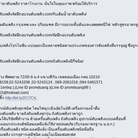
น้ำยาดับเพลิง ราคาโรงงาน: มั่นใจในคุณภาพ พร้อมให้บริการ
ดับเพลิงจัดฝึกอบรมดับเพลิง.com/รับเติมน้ำยาดับเพลิง/
บรมดับเพลิง กรุงเทพ และ ปริมณฑล มีการอบรมขั้นต้นและอพยพหนีไฟ: หลักสูตรมา
ดับเพลิงจัดฝึกอบรมดับเพลิง.com/จัดฝึกอบรมดับเพลิง/
ับเพลิงโปรโมชั่น แบ่งออกเป็นหลายชนิดตามประเภทของสารดับเพลิงที่บรรจุอยู่ ซึ่งถู
ดับเพลิงจัดฝึกอบรมดับเพลิง.com/ถังดับเพลิงมีกี่ชนิด/
ง ซัพพลาย 72/35-6 ม.4 แขวงสีกัน เขตดอนเมือง กทม.10210
8158,02-5243208 ,02-5243124 , 089-2061016 ,094-5481571
1enIxq ),(Line ID promduang )(Line ID promduang99 )
15@hotmail.com)
ลิ๊ก
http://bit.ly/2Ci7CrL
ณ์ดับเพลิงทุกชนิด โคมไฟฉุกเฉินอัตโนมัติ เครื่องกรองน้ำดื่ม
องดับเพลิง ขายถังดับเพลิงทุกรุ่น ถังดับเพลิงราคาถูก
นให้บริษัทที่ทำงาน ด้วยเครื่องดับเพลิง ถังดับเพลิง อุปกรณ์ดับเพลิงแบบเคลื่อนที่
พลิงเอนกประสงค์ชนิดผงเคมีแห้งใช้ง่ายปลอดภัย (รับรองมาตรฐาน ม.อ.ก.)
ครื่องดับเพลิง ชนิด ผงเคมีแห้ง เป็นเครื่องดับเพลิงชนิดมือถือ
ับเพลิง บรรจุสารเคมีชนิด แอมโมเนียมฟอสเฟส