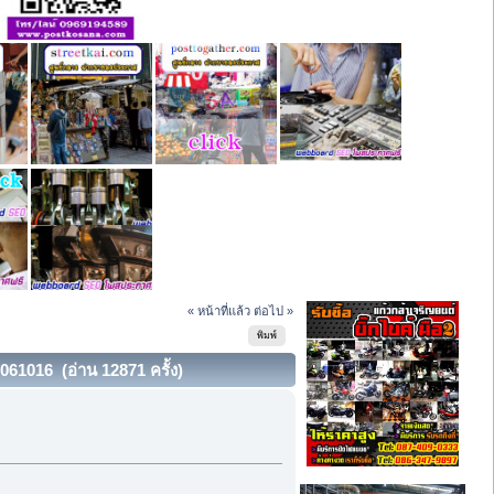
« หน้าที่แล้ว
ต่อไป »
พิมพ์
2061016 (อ่าน 12871 ครั้ง)