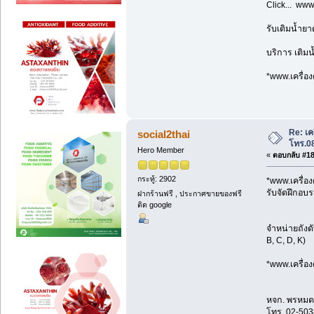
Click... www
รับเติมน้ำย
บริการ เติม
*www.เครื่อง
Re: เค
social2thai
โทร.0
Hero Member
«
ตอบกลับ #18 
กระทู้: 2902
*www.เครื่อง
รับจัดฝึกอ
ฝากร้านฟรี , ประกาศขายของฟรี
ติด google
จำหน่ายถังด
B, C, D, K)
*www.เครื่อง
หจก. พรหมดว
โทร .02-503