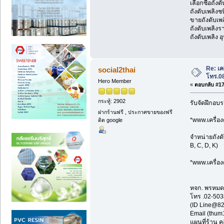
เลือกซื้อถังด
ถังดับเพลิงช
ขายถังดับเพล
ถังดับเพลิงร
ถังดับเพลิง 
Re: เค
social2thai
โทร.0
Hero Member
«
ตอบกลับ #17 
กระทู้: 2902
รับจัดฝึกอ
ฝากร้านฟรี , ประกาศขายของฟรี
*www.เครื่อง
ติด google
จำหน่ายถังด
B, C, D, K)
*www.เครื่อง
หจก. พรหมดว
โทร .02-503
(ID Line@82
Email (thum
แผนที่ร้าน ค