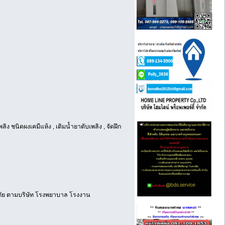
ิง ชนิดผงเคมีแห้ง , เติมน้ำยาดับเพลิง , จัดฝึก
ีภัย ตามบริษัท โรงพยาบาล โรงงาน