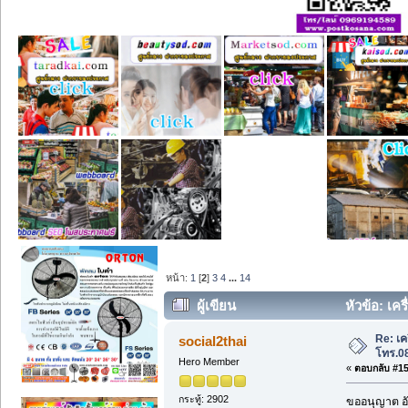
หน้า:
1
[
2
]
3
4
...
14
ผู้เขียน
หัวข้อ: เคร
Re: เค
social2thai
โทร.0
Hero Member
«
ตอบกลับ #15 
กระทู้: 2902
ขออนุญาต อั