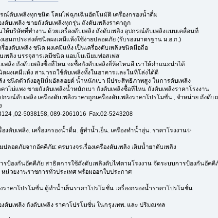
ณ์ดับเพลิงทุกชนิด โคมไฟฉุกเฉินอัตโนมัติ เครื่องกรองน้ำดื่ม
องดับเพลิง ขายถังดับเพลิงทุกรุ่น ถังดับเพลิงราคาถูก
นให้บริษัทที่ทำงาน ด้วยเครื่องดับเพลิง ถังดับเพลิง อุปกรณ์ดับเพลิงแบบเคลื่อนที่
พลิงเอนกประสงค์ชนิดผงเคมีแห้งใช้ง่ายปลอดภัย (รับรองมาตรฐาน ม.อ.ก.)
ครื่องดับเพลิง ชนิด ผงเคมีแห้ง เป็นเครื่องดับเพลิงชนิดมือถือ
ับเพลิง บรรจุสารเคมีชนิด แอมโมเนียมฟอสเฟส
ับเพลิง ถังดับเพลิงซื้อที่ไหน จะซื้อถังดับเพลิงยี่ห้อไหนดี เราให้คำแนะนำได้
นิดผงเคมีแห้ง สามารถใช้ดับเพลิงทั้งในอาคารและในที่โล่งได้ดี
ิง ชนิดตัวถังอลูมินั่มอัลลอยด์ น้ำหนักเบา มีประสิทธิภาพสูง ในการดับเพลิง
าคาไม่แพง ขายถังดับเพลิงน้ำหนักเบา ถังดับเพลิงซื้อที่ไหน ถังดับเพลิงราคาโรงงาน
อุปกรณ์ดับเพลิง เครื่องดับเพลิงราคาถูกเครื่องดับเพลิงราคาโปรโมชั่น , จำหน่าย ถังดับเพล
ง
3124 ,02-5038158, 089-2061016 Fax.02-5243208
ื่องดับเพลิง. เครื่องกรองน้ำดื่ม. ตู้ทำน้ำเย็น. เครื่องทำน้ำอุ่น. ราคาโรงงาน✨
ลอดภัยจากอัคคีภัย: ครบวงจรเรื่องเครื่องดับเพลิง เติมน้ำยาดับเพลิง
ารป้องกันอัคคีภัย สาธิตการใช้ถังดับเพลิงดับไฟตามโรงงาน จัดระบบการป้องกันอัคค
 หน่วยงานราชการทั่วประเทศ พร้อมออกใบประกาศ
ลิงราคาโปรโมชั่น ตู้ทำน้ำเย็นราคาโปรโมชั่น เครื่องกรองน้ำราคาโปรโมชั่น
่องดับเพลิง ถังดับเพลิง ราคาโปรโมชั่น ในกรุงเทพ. และ ปริมณฑล