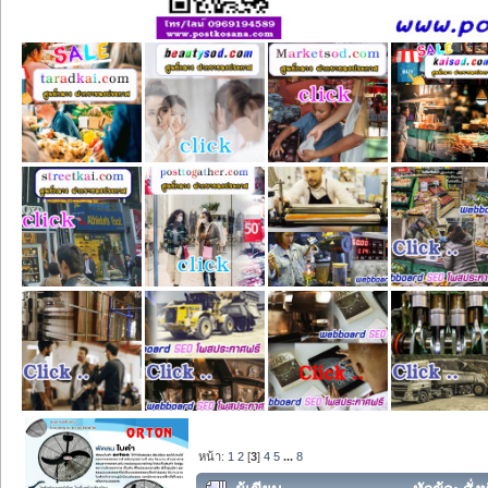
หน้า:
1
2
[
3
]
4
5
...
8