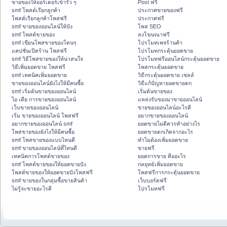
ขายของให้ออร์เดอร์เข้ารัว ๆ
Post ฟรี
smf โพสต์เรียกลูกค้า
ประกาศขายของฟรี
โพสต์เรียกลูกค้าโพสฟรี
ประกาศฟรี
smf ขายของออนไลน์ให้ปัง
โพส SEO
smf โพสต์ขายของ
ลงโฆษณาฟรี
smf เขียนโพสขายของโดนๆ
โปรโมทเพจร้านค้า
แคปชั่นเปิดร้าน โพสฟรี
โปรโมทกระตุ้นยอดขาย
smf วิธีโพสขายของให้น่าสนใจ
โปรโมทฟรีออนไลน์กระตุ้นยอดขาย
วิธีเพิ่มยอดขาย โพสฟรี
โพสกระตุ้นยอดขาย
smf เทคนิคเพิ่มยอดขาย
วิธีกระตุ้นยอดขาย เซลล์
ขายของออนไลน์ยังไงให้มีคนซื้อ
วิธีแก้ปัญหายอดขายตก
smf เริ่มต้นขายของออนไลน์
เริ่มต้นขายของ
ไอ เดีย การขายของออนไลน์
แหล่งรับของมาขายออนไลน์
เว็บขายของออนไลน์
ขายของออนไลน์อะไรดี
เริ่ม ขายของออนไลน์ โพสฟรี
อยากขายของออนไลน์
อยากขายของออนไลน์ smf
ยอดขายไม่ดีควรทำอย่างไร
โพสขายของยังไงให้มีคนซื้อ
ยอดขายตกเกิดจากอะไร
smf โพสขายของแบบไหนดี
ทำไมต้องเพิ่มยอดขาย
smf ขายของออนไลน์ที่ไหนดี
ขายฟรี
เทคนิคการโพสต์ขายของ
ยอดการขาย คืออะไร
smf โพสต์ขายของให้ยอดขายปัง
กลยุทธ์เพิ่มยอดขาย
โพสต์ขายของให้ยอดขายปังโพสฟรี
โพสฟรีการกระตุ้นยอดขาย
smf ขายของในกลุ่มซื้อขายสินค้า
เว็บบอร์ดฟรี
ไม่รู้จะขายอะไรดี
โปรโมทฟรี