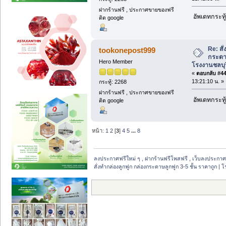
ฝากร้านฟรี , ประกาศขายของฟรี
อัพเดทกระทู้
ติด google
Re: สั
tookonepost999
กระดาษ
Hero Member
โรงงานชลบุร
«
ตอบกลับ #44 
13:21:10 น. »
กระทู้: 2268
ฝากร้านฟรี , ประกาศขายของฟรี
อัพเดทกระทู้
ติด google
หน้า:
1
2
[
3
]
4
5
...
8
ลงประกาศฟรีใหม่ ๆ , ฝากร้านฟรีโพสฟรี , เว็บลงประกาศ
สั่งทำกล่องลูกฟูก กล่องกระดาษลูกฟูก 3-5 ชั้น ราคาถูก | 